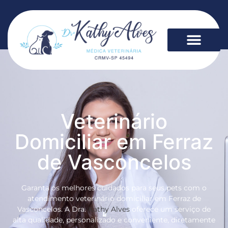
Veterinário
Domiciliar em Ferraz
de Vasconcelos
Garanta os melhores cuidados para seus pets com o
atendimento veterinário domiciliar em Ferraz de
Vasconcelos. A Dra.
Kathy Alves
oferece um serviço de
alta qualidade, personalizado e conveniente, diretamente