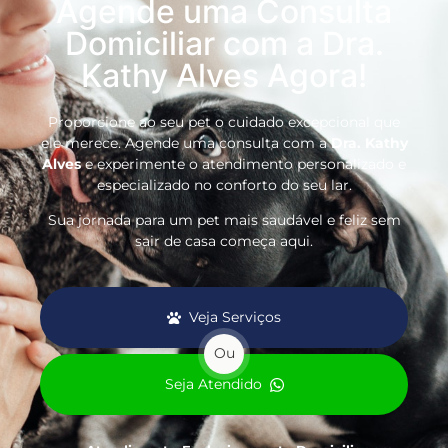
Agende uma Consulta
Domiciliar com a Dra.
Kathy Alves Agora!
Proporcione ao seu pet o cuidado excepcional que
ele merece. Agende uma consulta com a
Dra. Kathy
Alves
e experimente o atendimento personalizado e
especializado no conforto do seu lar.
Sua jornada para um pet mais saudável e feliz sem
sair de casa começa aqui.
Veja Serviços
Ou
Seja Atendido