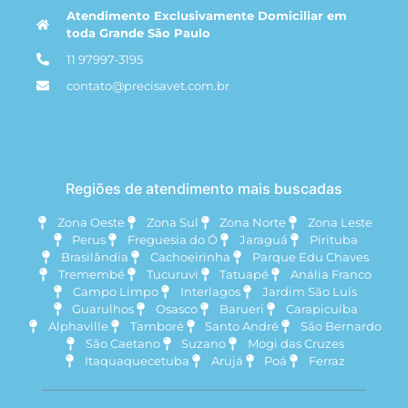
Atendimento Exclusivamente Domiciliar em
toda Grande São Paulo
11 97997-3195
contato@precisavet.com.br
Regiões de atendimento mais buscadas
Zona Oeste
Zona Sul
Zona Norte
Zona Leste
Perus
Freguesia do Ó
Jaraguá
Pirituba
Brasilândia
Cachoeirinha
Parque Edu Chaves
Tremembé
Tucuruvi
Tatuapé
Anália Franco
Campo Limpo
Interlagos
Jardim São Luís
Guarulhos
Osasco
Barueri
Carapicuíba
Alphaville
Tamboré
Santo André
São Bernardo
São Caetano
Suzano
Mogi das Cruzes
Itaquaquecetuba
Arujá
Poá
Ferraz