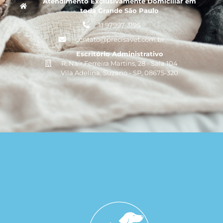
Atendimento Exclusivamente Domiciliar em
toda Grande São Paulo
11 97997-3195
contato@precisavet.com.br
Escritório Administrativo
R. Nair Ferreira Martins, 28 - Sala 104
Vila Adelina, Suzano - SP, 08675-320