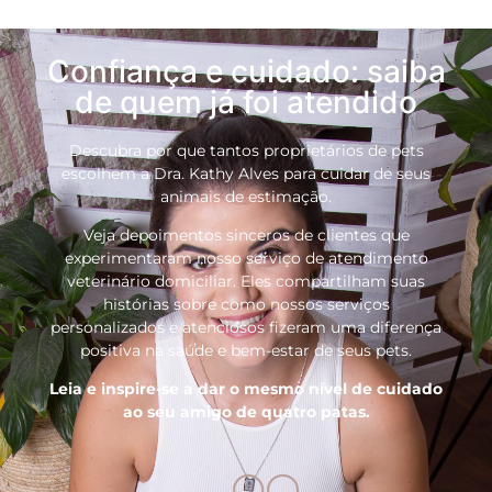
Confiança e cuidado: saiba
de quem já foi atendido
Descubra por que tantos proprietários de pets
escolhem a Dra. Kathy Alves para cuidar de seus
animais de estimação.
Veja depoimentos sinceros de clientes que
experimentaram nosso serviço de atendimento
veterinário domiciliar. Eles compartilham suas
histórias sobre como nossos serviços
personalizados e atenciosos fizeram uma diferença
positiva na saúde e bem-estar de seus pets.
Leia e inspire-se a dar o mesmo nível de cuidado
ao seu amigo de quatro patas.