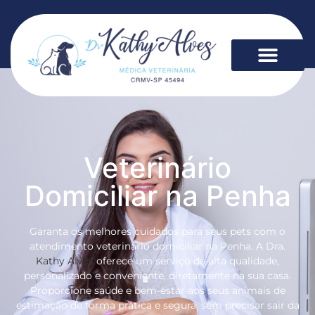
Veterinário
Domiciliar na Penha
Garanta os melhores cuidados para seus pets com o
atendimento veterinário domiciliar na Penha. A Dra.
Kathy Alves
oferece um serviço de alta qualidade,
personalizado e conveniente, diretamente na sua casa.
Proporcione saúde e bem-estar aos seus animais de
estimação de forma prática e segura, sem precisar sair da