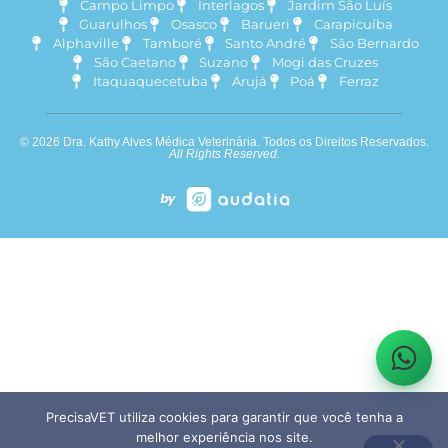
Campo Limpo
Interlagos
Jardim São Luís
Guarulhos
Osasco
Barueri
Carapicuíba
Alphaville
Tamboré
Santo André
São Bernardo
São Caetano
Suzano
Mogi das Cruzes
Itaquaquecetuba
Arujá
Poá
Ferraz
© 2026 Dra. Kathy Alves Médica Veterinária. Todos os Direitos Reservados.
All Rights Reserved.
PrecisaVET utiliza cookies para garantir que você tenha a
melhor experiência nos site.