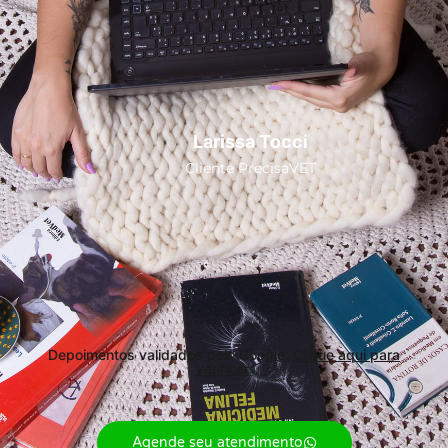
Larissa Tocci
Cliente PrecisaVET
Depoimentos validados pelo Google.
Clique aqui para
verificar.
Agende seu atendimento