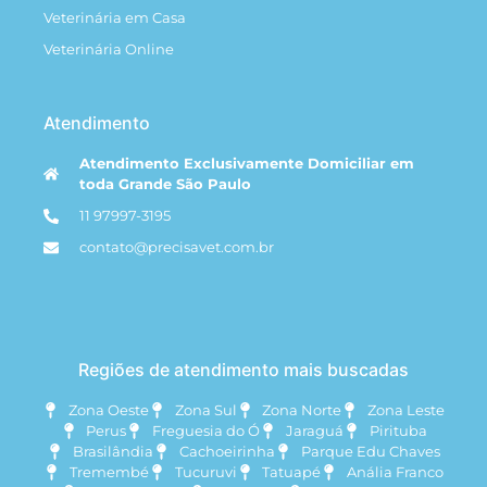
Veterinária em Casa
Veterinária Online
Atendimento
Atendimento Exclusivamente Domiciliar em
toda Grande São Paulo
11 97997-3195
contato@precisavet.com.br
Regiões de atendimento mais buscadas
Zona Oeste
Zona Sul
Zona Norte
Zona Leste
Perus
Freguesia do Ó
Jaraguá
Pirituba
Brasilândia
Cachoeirinha
Parque Edu Chaves
Tremembé
Tucuruvi
Tatuapé
Anália Franco