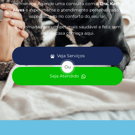
ele merece. Agende uma consulta com a
Dra. Kathy
Alves
e experimente o atendimento personalizado e
especializado no conforto do seu lar.
Sua jornada para um pet mais saudável e feliz sem
sair de casa começa aqui.
Veja Serviços
Ou
Seja Atendido