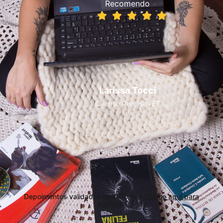
Recomendo
Larissa Tocci
Cliente PrecisaVET
Depoimentos validados pelo Google.
Clique aqui para
verificar.