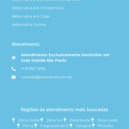
Veterinária em Condomínio
Veterinária em Casa
Veterinária Online
Atendimento
Atendimento Exclusivamente Domiciliar em
toda Grande São Paulo
11 97997-3195
contato@precisavet.com.br
Regiões de atendimento mais buscadas
Zona Oeste
Zona Sul
Zona Norte
Zona Leste
Perus
Freguesia do Ó
Jaraguá
Pirituba