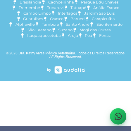
Brasilândia
Cachoeirinha
Parque Edu Chaves
Tremembé
Tucuruvi
Tatuapé
Anália Franco
Campo Limpo
Interlagos
Jardim São Luís
Guarulhos
Osasco
Barueri
Carapicuíba
Alphaville
Tamboré
Santo André
São Bernardo
São Caetano
Suzano
Mogi das Cruzes
Itaquaquecetuba
Arujá
Poá
Ferraz
© 2026 Dra. Kathy Alves Médica Veterinária. Todos os Direitos Reservados.
All Rights Reserved.