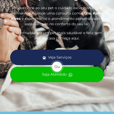
Proporcione ao seu pet o cuidado excepcional que
ele merece. Agende uma consulta com a
Dra. Kathy
Alves
e experimente o atendimento personalizado e
especializado no conforto do seu lar.
Sua jornada para um pet mais saudável e feliz sem
sair de casa começa aqui.
Veja Serviços
Ou
Seja Atendido