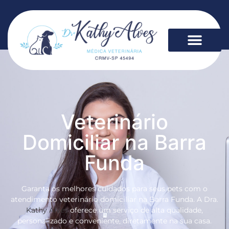
Veterinário
Domiciliar na Barra
Funda
Garanta os melhores cuidados para seus pets com o
atendimento veterinário domiciliar na Barra Funda. A Dra.
Kathy Alves
oferece um serviço de alta qualidade,
personalizado e conveniente, diretamente na sua casa.