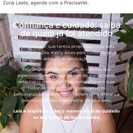
Zona Leste,
agende com a PrecisaVet
.
Confiança e cuidado: saiba
de quem já foi atendido
Descubra por que tantos proprietários de pets
escolhem a Dra. Kathy Alves para cuidar de seus
animais de estimação.
Veja depoimentos sinceros de clientes que
experimentaram nosso serviço de atendimento
veterinário domiciliar. Eles compartilham suas
histórias sobre como nossos serviços
personalizados e atenciosos fizeram uma diferença
positiva na saúde e bem-estar de seus pets.
Leia e inspire-se a dar o mesmo nível de cuidado
ao seu amigo de quatro patas.