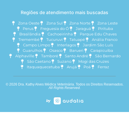
Regiões de atendimento mais buscadas
Zona Oeste
Zona Sul
Zona Norte
Zona Leste
Perus
Freguesia do Ó
Jaraguá
Pirituba
Brasilândia
Cachoeirinha
Parque Edu Chaves
Tremembé
Tucuruvi
Tatuapé
Anália Franco
Campo Limpo
Interlagos
Jardim São Luís
Guarulhos
Osasco
Barueri
Carapicuíba
Alphaville
Tamboré
Santo André
São Bernardo
São Caetano
Suzano
Mogi das Cruzes
Itaquaquecetuba
Arujá
Poá
Ferraz
© 2026 Dra. Kathy Alves Médica Veterinária. Todos os Direitos Reservados.
All Rights Reserved.