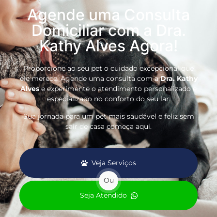
Agende uma Consulta
Domiciliar com a Dra.
Kathy Alves Agora!
Proporcione ao seu pet o cuidado excepcional que
ele merece. Agende uma consulta com a
Dra. Kathy
Alves
e experimente o atendimento personalizado e
especializado no conforto do seu lar.
Sua jornada para um pet mais saudável e feliz sem
sair de casa começa aqui.
Veja Serviços
Ou
Seja Atendido