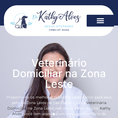
Veterinário
Domiciliar na Zona
Leste
Proporcione os melhores cuidados veterinários para seus
pets na Zona Leste de São Paulo. Com a
Veterinária
Domiciliar
na Zona Leste, sob os cuidados da Dra.
Kathy
Alves
, você tem acesso a um serviço veterinário de