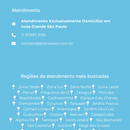
Atendimento
Atendimento Exclusivamente Domiciliar em
toda Grande São Paulo
11 97997-3195
contato@precisavet.com.br
Regiões de atendimento mais buscadas
Zona Oeste
Zona Sul
Zona Norte
Zona Leste
Perus
Freguesia do Ó
Jaraguá
Pirituba
Brasilândia
Cachoeirinha
Parque Edu Chaves
Tremembé
Tucuruvi
Tatuapé
Anália Franco
Campo Limpo
Interlagos
Jardim São Luís
Guarulhos
Osasco
Barueri
Carapicuíba
Alphaville
Tamboré
Santo André
São Bernardo
São Caetano
Suzano
Mogi das Cruzes