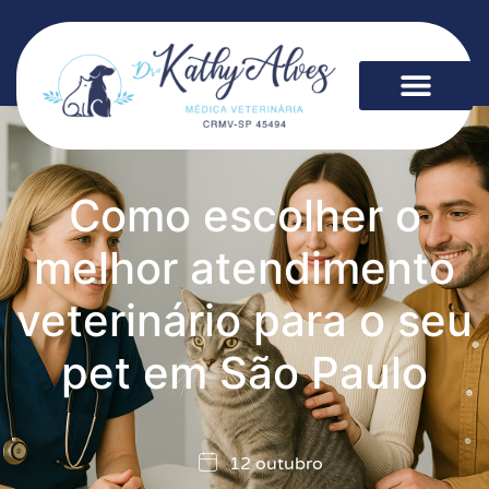
Como escolher o
melhor atendimento
veterinário para o seu
pet em São Paulo
12 outubro