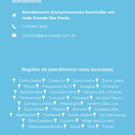
Atendimento
Atendimento Exclusivamente Domiciliar em
toda Grande São Paulo
11 97997-3195
contato@precisavet.com.br
Regiões de atendimento mais buscadas
Zona Oeste
Zona Sul
Zona Norte
Zona Leste
Perus
Freguesia do Ó
Jaraguá
Pirituba
Brasilândia
Cachoeirinha
Parque Edu Chaves
Tremembé
Tucuruvi
Tatuapé
Anália Franco
Campo Limpo
Interlagos
Jardim São Luís
Guarulhos
Osasco
Barueri
Carapicuíba
Alphaville
Tamboré
Santo André
São Bernardo
São Caetano
Suzano
Mogi das Cruzes
Itaquaquecetuba
Arujá
Poá
Ferraz