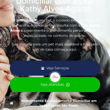
Domiciliar com a Dra.
Kathy Alves Agora!
Proporcione ao seu pet o cuidado excepcional que
ele merece. Agende uma consulta com a
Dra. Kathy
Alves
e experimente o atendimento personalizado e
especializado no conforto do seu lar.
Sua jornada para um pet mais saudável e feliz sem
sair de casa começa aqui.
Veja Serviços
Ou
Seja Atendido
Atendimento Exclusivamente Domiciliar em
toda Grande São Paulo