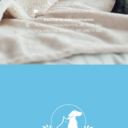
11 97997-3195
contato@precisavet.com.br
Escritório Administrativo
R. Nair Ferreira Martins, 28 - Sala 104
Vila Adelina, Suzano - SP, 08675-320