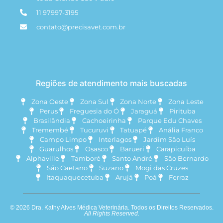
11 97997-3195
contato@precisavet.com.br
Regiões de atendimento mais buscadas
Zona Oeste
Zona Sul
Zona Norte
Zona Leste
Perus
Freguesia do Ó
Jaraguá
Pirituba
Brasilândia
Cachoeirinha
Parque Edu Chaves
Tremembé
Tucuruvi
Tatuapé
Anália Franco
Campo Limpo
Interlagos
Jardim São Luís
Guarulhos
Osasco
Barueri
Carapicuíba
Alphaville
Tamboré
Santo André
São Bernardo
São Caetano
Suzano
Mogi das Cruzes
Itaquaquecetuba
Arujá
Poá
Ferraz
© 2026 Dra. Kathy Alves Médica Veterinária. Todos os Direitos Reservados.
All Rights Reserved.