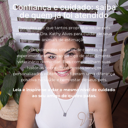
Confiança e cuidado: saiba
de quem já foi atendido
Descubra por que tantos proprietários de pets
escolhem a Dra. Kathy Alves para cuidar de seus
animais de estimação.
Veja depoimentos sinceros de clientes que
experimentaram nosso serviço de atendimento
veterinário domiciliar. Eles compartilham suas
histórias sobre como nossos serviços
personalizados e atenciosos fizeram uma diferença
positiva na saúde e bem-estar de seus pets.
Leia e inspire-se a dar o mesmo nível de cuidado
ao seu amigo de quatro patas.