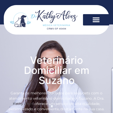
Veterinário
Domiciliar em
Suzano
Garanta os melhores cuidados para seus pets com o
atendimento veterinário domiciliar em Suzano. A Dra.
Kathy Alves
oferece um serviço de alta qualidade,
personalizado e conveniente, diretamente na sua casa.