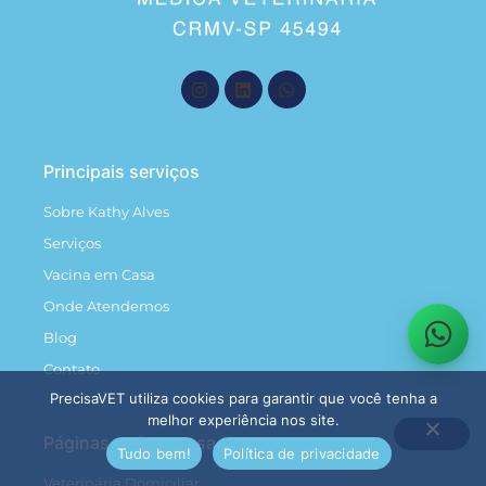
Principais serviços
Sobre Kathy Alves
Serviços
Vacina em Casa
Onde Atendemos
Blog
Contato
PrecisaVET utiliza cookies para garantir que você tenha a
melhor experiência nos site.
Páginas mais acessadas
Tudo bem!
Política de privacidade
Veterinária Domiciliar