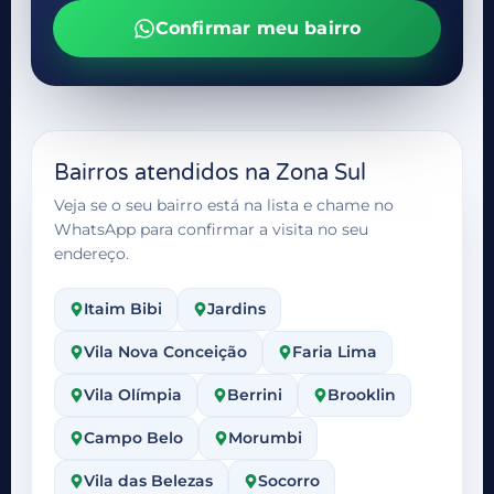
Confirmar meu bairro
Bairros atendidos na Zona Sul
Veja se o seu bairro está na lista e chame no
WhatsApp para confirmar a visita no seu
endereço.
Itaim Bibi
Jardins
Vila Nova Conceição
Faria Lima
Vila Olímpia
Berrini
Brooklin
Campo Belo
Morumbi
Vila das Belezas
Socorro