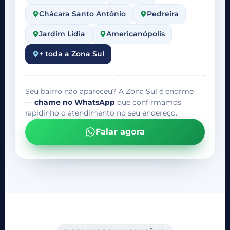
Chácara Santo Antônio
Pedreira
Jardim Lídia
Americanópolis
+ toda a Zona Sul
Seu bairro não apareceu? A Zona Sul é enorme
—
chame no WhatsApp
que confirmamos
rapidinho o atendimento no seu endereço.
Falar agora