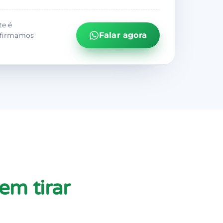
te é
Falar agora
firmamos
em tirar