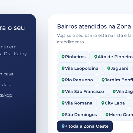
Bairros atendidos na Zona
a o seu
Veja se o seu bairro está na lista e
atendimento.
ento em
a Dra. Kathy
Pinheiros
Alto de Pinheiro
Vila Leopoldina
Jaguaré
m casa
Rio Pequeno
Jardim Bonfig
e dele
Vila São Francisco
Vila Ja
atsApp
Vila Romana
City Lapa
São Domingos
Morro Gra
+ toda a Zona Oeste