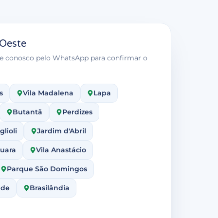
 Oeste
 fale conosco pelo WhatsApp para confirmar o
s
Vila Madalena
Lapa
Butantã
Perdizes
lioli
Jardim d'Abril
guara
Vila Anastácio
Parque São Domingos
nde
Brasilândia