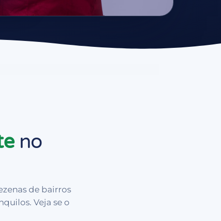
te
no
ezenas de bairros
uilos. Veja se o