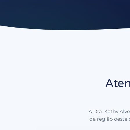
Ate
A Dra.
Kathy Alve
da região oeste