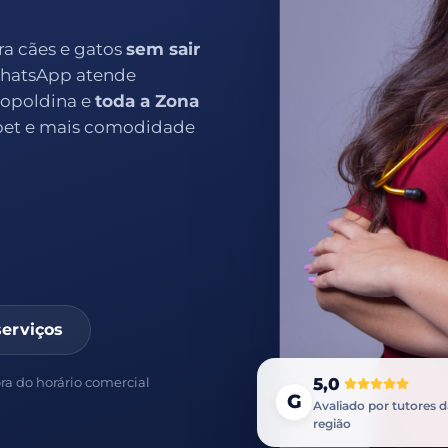
ra cães e gatos
sem sair
WhatsApp atende
Leopoldina e
toda a Zona
pet e mais comodidade
serviços
ora do horário comercial
5,0
G
Avaliado por tutores 
região