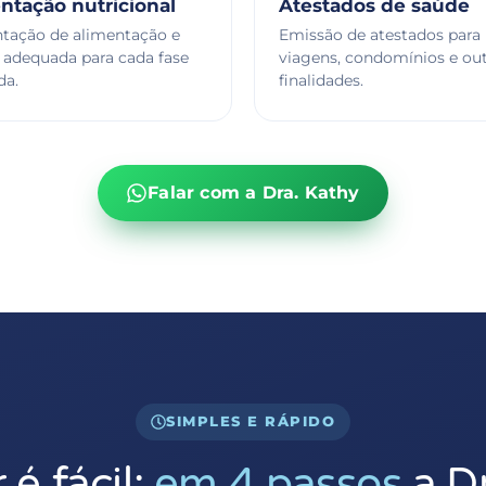
ntação nutricional
Atestados de saúde
ntação de alimentação e
Emissão de atestados para
a adequada para cada fase
viagens, condomínios e out
da.
finalidades.
Falar com a Dra. Kathy
SIMPLES E RÁPIDO
é fácil:
em 4 passos
a D