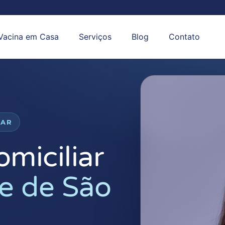
Vacina em Casa
Serviços
Blog
Contato
IAR
omiciliar
e de São