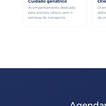
Cuidado geriátrico
Orie
Acompanhamento dedicado
Orie
para animais idosos, sem o
diet
estresse do transporte.
da vi
Agendar 